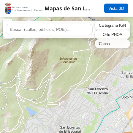
Mapas de San Lorenzo 2D
Vista 3D
+
Cartografía IGN
🔎
📍
📏
–
Orto PNOA
Capas